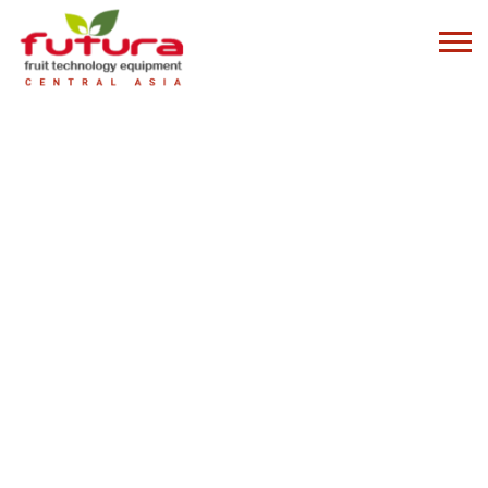
СОРТИРОВОЧНОЕ ОБОРУДОВАНИЕ ДЛЯ
ЦИТРУСОВЫХ
FUTURA заботится о каждом этапе сортировки, чтобы
предотвратить любые повреждения ваших плодов.
Чтобы гарантировать идеальный отбор и, как следствие, более
эффективную производительность, мы разработали
специальную
транспортерную чашечку
для каждого типа цитрусовых. Например,
диаметр
76
идеально подходит для клементинов, в то время как
диаметр
95
для больших фруктов. Они предназначены для
предотвращения перегрузки более чем одним плодом на одной
чашке
,
максимальной загруженности линии продукцией и
сохранения ваших фруктов.